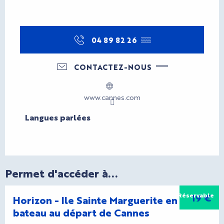
04 89 82 26
▒▒
CONTACTEZ-NOUS
www.cannes.com
Langues parlées
Langues parlées
Permet d'accéder à...
Réservable
19
€
Horizon - Ile Sainte Marguerite en
bateau au départ de Cannes