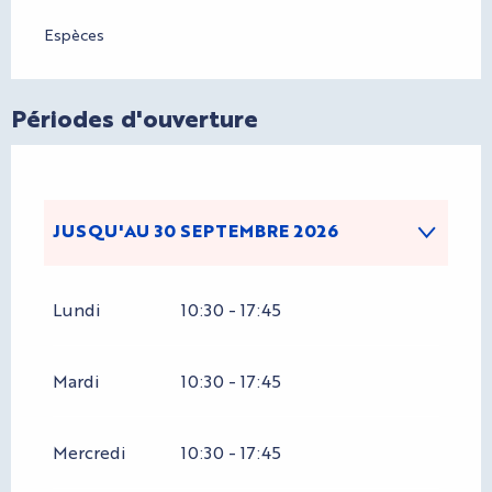
Espèces
Périodes d'ouverture
JUSQU'AU
30 SEPTEMBRE 2026
DU
1 JANVIER 2026
AU
31 MARS 2026
Lundi
10:30 - 17:45
Mardi
10:30 - 17:45
DU
1 AVRIL 2026
AU
31 MAI 2026
Mercredi
10:30 - 17:45
DU
1 OCTOBRE 2026
AU
31 MARS 2027