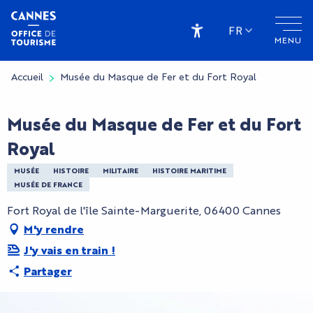
Aller
au
FR
MENU
contenu
Accessibilité
principal
Accueil
Musée du Masque de Fer et du Fort Royal
Musée du Masque de Fer et du Fort
Royal
MUSÉE
HISTOIRE
MILITAIRE
HISTOIRE MARITIME
MUSÉE DE FRANCE
Fort Royal de l'île Sainte-Marguerite, 06400 Cannes
M'y rendre
J'y vais en train !
Partager