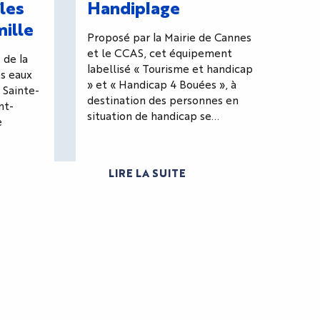
îles
Handiplage
mille
Proposé par la Mairie de Cannes
et le CCAS, cet équipement
 de la
labellisé « Tourisme et handicap
es eaux
» et « Handicap 4 Bouées », à
e Sainte-
destination des personnes en
nt-
situation de handicap se...
e
LIRE LA SUITE