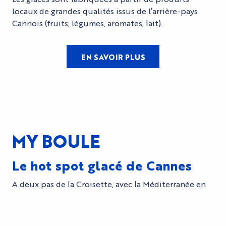
locaux de grandes qualités issus de l’arrière-pays
Cannois (fruits, légumes, aromates, lait).
EN SAVOIR PLUS
MY BOULE
Le hot spot glacé de Cannes
A deux pas de la Croisette, avec la Méditerranée en
toile de fond, My Boule a ouvert ses portes il y a
quelques mois dans le quartier vibrant du centre
ville. Au 32 rue du Commandant André, ce nouveau