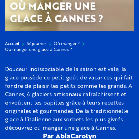
OÙ MANGER UNE
GLACE À CANNES ?
Accueil
Séjourner
Où manger ?
Où manger une glace à Cannes ?
Douceur indissociable de la saison estivale, la
glace possède ce petit goût de vacances qui fait
fondre de plaisir les petits comme les grands. A
Cannes, 4 glaciers artisanaux rafraîchissent et
envoûtent les papilles grâce à leurs recettes
originales et gourmandes. De la traditionnelle
glace à l’italienne aux sorbets les plus givrés
découvrez où manger une glace à Cannes.
Par AblaCarolyn