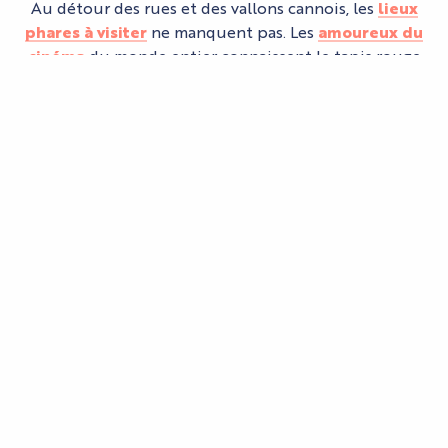
Au détour des rues et des vallons cannois, les
lieux
phares à visiter
ne manquent pas. Les
amoureux du
cinéma
du monde entier connaissent le tapis rouge
du
Palais des Festivals
et le mythique
Boulevard
de la Croisette
. Le quartier du
Suquet
et le
marché
de Forville
sont quant à eux de savoureuses
plongées dans l’art de vivre provençal.
PLUS BEAUX MONUMENTS
Sortir des sentiers battus
Découvrez Cannes à Vélo
Pour découvrir Cannes autrement, pourquoi ne pas
enfourcher un vélo et s’aventurer sur une
promenade le long des plages, du quai Saint-Pierre
aux nouveaux aménagements de Boccacabana ?