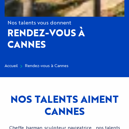
Nos talents vous donnent
RENDEZ-VOUS À
CANNES
Accueil
Rendez-vous à Cannes
NOS TALENTS AIMENT
CANNES
Cheffe, barman, sculpteur, navigatrice… nos talents