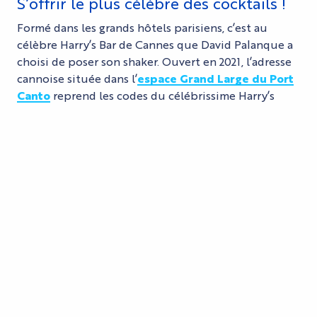
S’offrir le plus célèbre des cocktails !
Formé dans les grands hôtels parisiens, c’est au
célèbre Harry’s Bar de Cannes que David Palanque a
choisi de poser son shaker. Ouvert en 2021, l’adresse
cannoise située dans l’
espace Grand Large du Port
Canto
reprend les codes du célébrissime Harry’s
New York bar de Paris mais avec une touche de Côte
d’Azur en plus !
Pour David Palanque, tout commence avec un
sourire et un « bonjour », bref, avec un minimum de
chaleur et d’élégance, les premiers ingrédients d’un
cocktail réussi !
RENDEZ-VOUS AU HARRY'S BAR