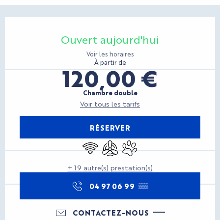
Ouverture et coordonnées
Ouvert aujourd'hui
Voir les horaires
À partir de
120,00 €
Chambre double
Voir tous les tarifs
RÉSERVER
WiFi
Air conditionné
Animaux acceptés
+ 19 autre(s) prestation(s)
04 97 06 99
▒▒
CONTACTEZ-NOUS