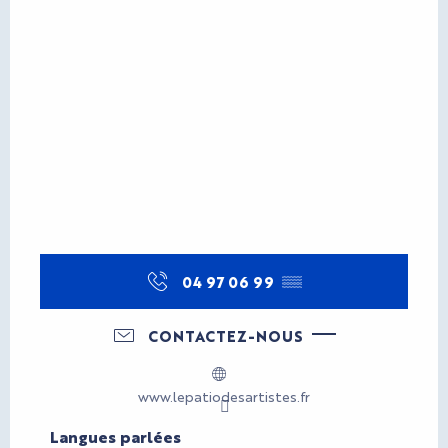
04 97 06 99
▒▒
CONTACTEZ-NOUS
www.lepatiodesartistes.fr
Langues parlées
Langues parlées