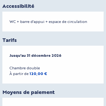
Accessibilité
WC + barre d'appui + espace de circulation
Tarifs
Du
Jusqu'au
13 janvier 2026
31 décembre 2026
au
31 décembre 2026
Chambre double
À partir de
120,00 €
Moyens de paiement