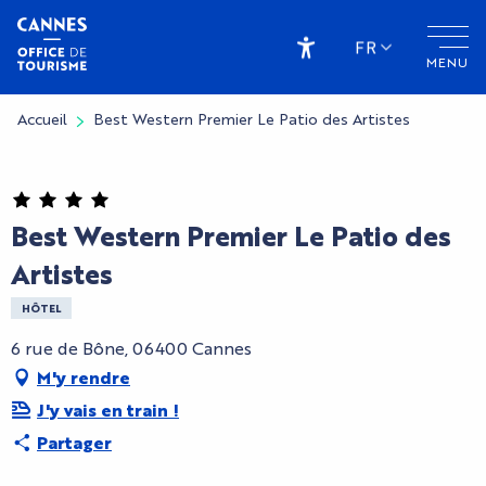
Aller
au
FR
MENU
contenu
Accessibilité
principal
Accueil
Best Western Premier Le Patio des Artistes
Best Western Premier Le Patio des
Artistes
HÔTEL
6 rue de Bône, 06400 Cannes
M'y rendre
J'y vais en train !
Partager