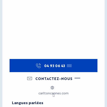
04 93 06 43
▒▒
CONTACTEZ-NOUS
carltoncannes.com
Langues parlées
Langues parlées