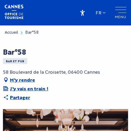
Aller
au
FR
MENU
contenu
Accessibilité
principal
Accueil
Bar°58
Bar°58
BAR ET PUB
58 Boulevard de la Croisette, 06400 Cannes
M'y rendre
J'y vais en train !
Partager