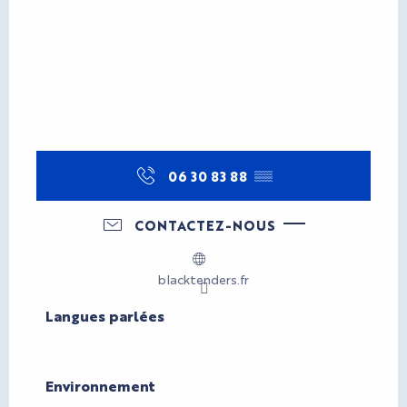
06 30 83 88
▒▒
CONTACTEZ-NOUS
blacktenders.fr
Langues parlées
Langues parlées
Environnement
Environnement