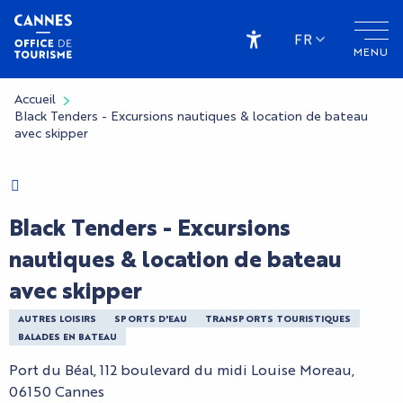
Aller
au
FR
MENU
contenu
Accessibilité
principal
Accueil
Black Tenders - Excursions nautiques & location de bateau
avec skipper
Charte Bienvenue à Cannes
Black Tenders - Excursions
nautiques & location de bateau
avec skipper
AUTRES LOISIRS
SPORTS D'EAU
TRANSPORTS TOURISTIQUES
BALADES EN BATEAU
Port du Béal, 112 boulevard du midi Louise Moreau,
06150 Cannes