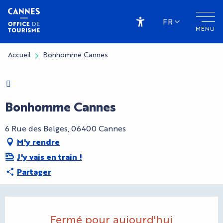
Aller
au
FR
MENU
contenu
Accessibilité
principal
Accueil
Bonhomme Cannes
Charte Bienvenue à Cannes
Bonhomme Cannes
6 Rue des Belges, 06400 Cannes
M'y rendre
J'y vais en train !
Partager
Ouverture et coordonnées
Fermé pour aujourd'hui