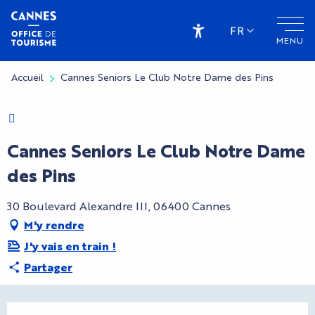
Aller
au
FR
MENU
contenu
Accessibilité
principal
Accueil
Cannes Seniors Le Club Notre Dame des Pins
Charte Bienvenue à Cannes
Cannes Seniors Le Club Notre Dame
des Pins
30 Boulevard Alexandre III, 06400 Cannes
M'y rendre
J'y vais en train !
Partager