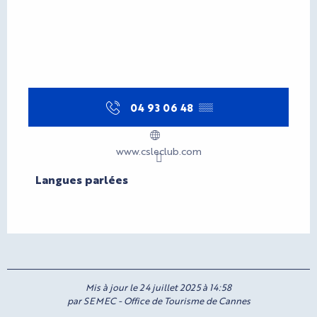
04 93 06 48
▒▒
www.csleclub.com
Langues parlées
Langues parlées
Mis à jour le 24 juillet 2025 à 14:58
par SEMEC - Office de Tourisme de Cannes