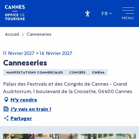
Aller
au
FR
MENU
contenu
Accessibilité
principal
Accueil
Canneseries
11 février 2027 > 16 février 2027
Canneseries
MANIFESTATIONS COMMERCIALES
CONGRÈS
CINÉMA
Palais des Festivals et des Congrès de Cannes - Grand
Auditorium, 1 boulevard de la Croisette, 06400 Cannes
M'y rendre
J'y vais en train !
Partager