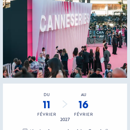
Ouverture et coordonnées
DU
AU
11
16
FÉVRIER
FÉVRIER
2027