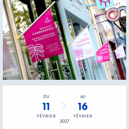
Ouverture et coordonnées
DU
AU
11
16
FÉVRIER
FÉVRIER
2027