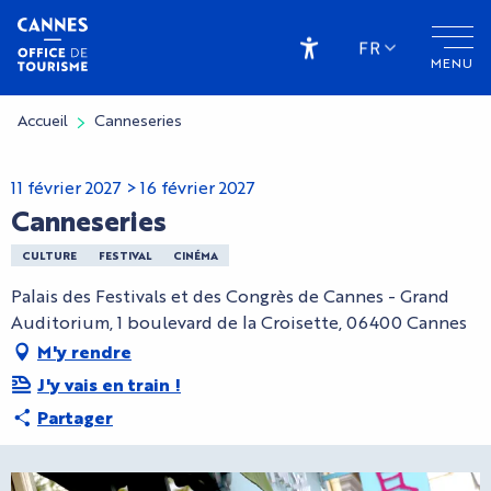
Aller
au
FR
MENU
contenu
Accessibilité
principal
Accueil
Canneseries
11 février 2027 > 16 février 2027
Canneseries
CULTURE
FESTIVAL
CINÉMA
Palais des Festivals et des Congrès de Cannes - Grand
Auditorium, 1 boulevard de la Croisette, 06400 Cannes
M'y rendre
J'y vais en train !
Partager