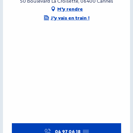
50 boulevard La Croisette, 06400 Cannes
M'y rendre
J'y vais en train !
04 97 06 18
▒▒