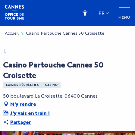
Aller
au
FR
MENU
contenu
Accessibilité
principal
Accueil
Casino Partouche Cannes 50 Croisette
Charte Bienvenue à Cannes
CryptoFriendly
Casino Partouche Cannes 50
Croisette
LOISIRS RÉCRÉATIFS
CASINO
50 boulevard La Croisette, 06400 Cannes
M'y rendre
J'y vais en train !
Partager