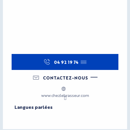
04 92 19 74
▒▒
CONTACTEZ-NOUS
www.chezlebrasseur.com
Langues parlées
Langues parlées