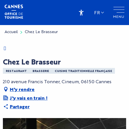
Aller
au
FR
MENU
contenu
Accessibilité
principal
Accueil
Chez Le Brasseur
Charte Bienvenue à Cannes
Chez Le Brasseur
RESTAURANT
BRASSERIE
CUISINE TRADITIONNELLE FRANÇAISE
210 avenue Francis Tonner, Cineum, 06150 Cannes
M'y rendre
J'y vais en train !
Partager