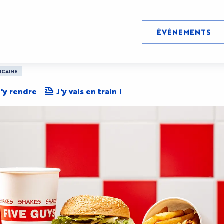
ÉVÉNEMENTS
neum
ICAINE
'y rendre
J'y vais en train !