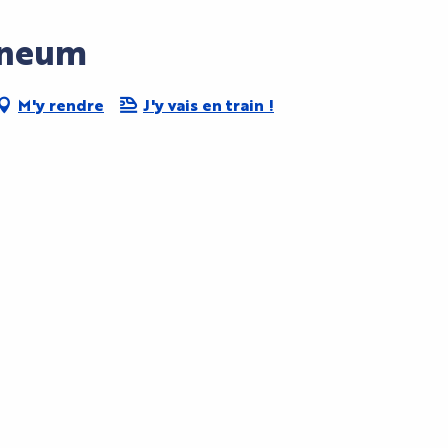
ineum
M'y rendre
J'y vais en train !