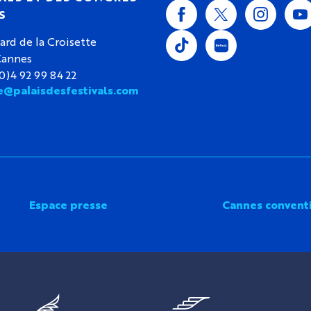
S
ard de la Croisette
Cannes
(0)4 92 99 84 22
e@palaisdesfestivals.com
Espace presse
Cannes convent