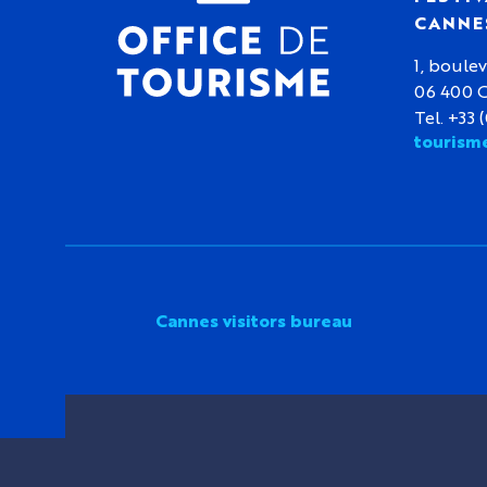
CANNE
1, boulev
06 400 
Tel. +33 
tourism
Cannes visitors bureau