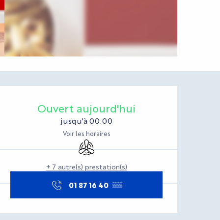
Ouverture et coord
Ouvert aujourd'hui
jusqu'à 00:00
Voir les horaires
Air conditionné
+ 7 autre(s) prestation(s)
01 87 16 40
▒▒