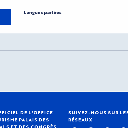
Langues parlées
Langues parlées
FFICIEL DE L'OFFICE
SUIVEZ-NOUS SUR LE
RISME PALAIS DES
RÉSEAUX
ALS ET DES CONGRÈS