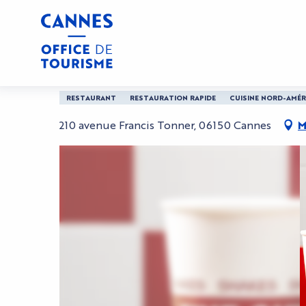
Aller
Accueil
Five Guys Cannes Cineum
au
contenu
principal
Five Guys Cannes Ci
RESTAURANT
RESTAURATION RAPIDE
CUISINE NORD-AMÉR
210 avenue Francis Tonner, 06150 Cannes
M