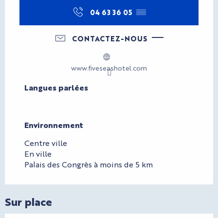
04 63 36 05
▒▒
CONTACTEZ-NOUS
www.fiveseashotel.com
Langues parlées
Langues parlées
Environnement
Environnement
Centre ville
En ville
Palais des Congrès à moins de 5 km
Sur place