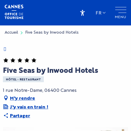
Aller
au
FR
MENU
contenu
Accessibilité
principal
Accueil
Five Seas by Inwood Hotels
Charte Bienvenue à Cannes
Five Seas by Inwood Hotels
HÔTEL - RESTAURANT
1 rue Notre-Dame, 06400 Cannes
M'y rendre
J'y vais en train !
Partager