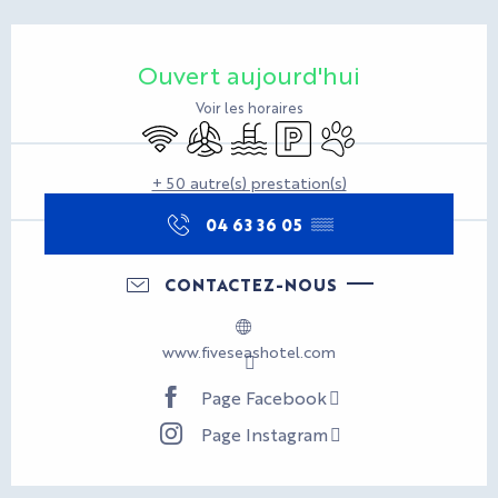
Ouverture et coordonnées
Ouvert aujourd'hui
Voir les horaires
WiFi
Air conditionné
Piscine
Parking
Animaux acceptés
+ 50 autre(s) prestation(s)
04 63 36 05
▒▒
CONTACTEZ-NOUS
www.fiveseashotel.com
Page Facebook
Page Instagram