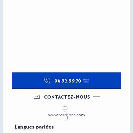
04 92 99 70
▒▒
CONTACTEZ-NOUS
www.marriott.com
Langues parlées
Langues parlées