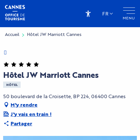
Aller
au
FR
MENU
contenu
Accessibilité
principal
Accueil
Hôtel JW Marriott Cannes
Charte Bienvenue à Cannes
CryptoFriendly
Hôtel JW Marriott Cannes
HÔTEL
50 boulevard de la Croisette, BP 224, 06400 Cannes
M'y rendre
J'y vais en train !
Partager