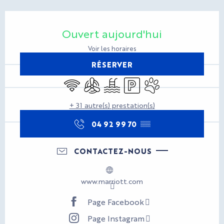
Ouverture et coordonnées
Ouvert aujourd'hui
Voir les horaires
RÉSERVER
WiFi
Air conditionné
Piscine
Parking
Animaux acceptés
+ 31 autre(s) prestation(s)
04 92 99 70
▒▒
CONTACTEZ-NOUS
www.marriott.com
Page Facebook
Page Instagram