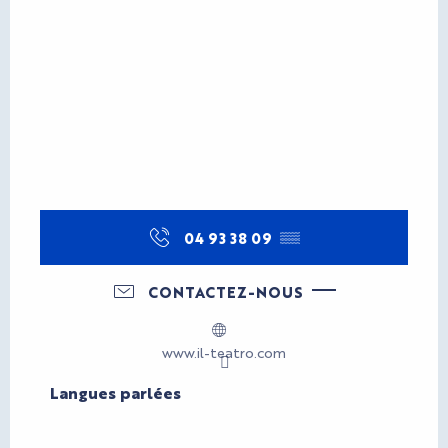
04 93 38 09
▒▒
CONTACTEZ-NOUS
www.il-teatro.com
Langues parlées
Langues parlées