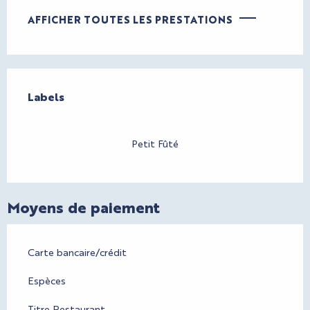
AFFICHER TOUTES LES PRESTATIONS
Offres de prestations
Labels
Labels
Petit Fûté
Moyens de paiement
Carte bancaire/crédit
Espèces
Titre Restaurant