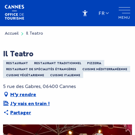
Aller
au
FR
MENU
contenu
Accessibilité
principal
Accueil
Il Teatro
Il Teatro
RESTAURANT
RESTAURANT TRADITIONNEL
PIZZERIA
RESTAURANT DE SPÉCIALITÉS ÉTRANGÈRES
CUISINE MÉDITERRANÉENNE
CUISINE VÉGÉTARIENNE
CUISINE ITALIENNE
5 rue des Gabres, 06400 Cannes
M'y rendre
J'y vais en train !
Partager