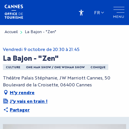
Aller
au
FR
MENU
contenu
Accessibilité
principal
Accueil
La Bajon - "Zen"
Vendredi 9 octobre de 20:30 à 21:45
La Bajon - "Zen"
CULTURE
ONE MAN SHOW / ONE WOMAN SHOW
COMIQUE
Théâtre Palais Stéphanie, JW Marriott Cannes, 50
Boulevard de la Croisette, 06400 Cannes
M'y rendre
J'y vais en train !
Partager