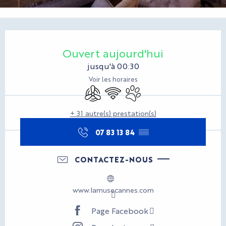
Ouverture et coordonnées
Ouvert aujourd'hui
jusqu'à 00:30
Voir les horaires
Air conditionné
WiFi
Animaux acceptés
+ 31 autre(s) prestation(s)
07 83 13 84
▒▒
CONTACTEZ-NOUS
www.lamusecannes.com
Page Facebook