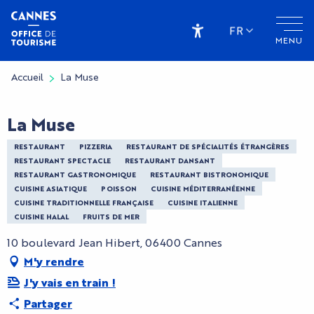
Aller
au
FR
MENU
contenu
Accessibilité
principal
Accueil
La Muse
La Muse
RESTAURANT
PIZZERIA
RESTAURANT DE SPÉCIALITÉS ÉTRANGÈRES
RESTAURANT SPECTACLE
RESTAURANT DANSANT
RESTAURANT GASTRONOMIQUE
RESTAURANT BISTRONOMIQUE
CUISINE ASIATIQUE
POISSON
CUISINE MÉDITERRANÉENNE
CUISINE TRADITIONNELLE FRANÇAISE
CUISINE ITALIENNE
CUISINE HALAL
FRUITS DE MER
10 boulevard Jean Hibert, 06400 Cannes
M'y rendre
J'y vais en train !
Partager