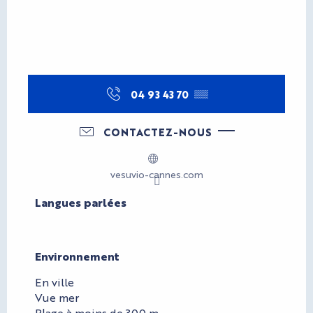
04 93 43 70
▒▒
CONTACTEZ-NOUS
vesuvio-cannes.com
Langues parlées
Langues parlées
Environnement
Environnement
En ville
Vue mer
Plage à moins de 300 m