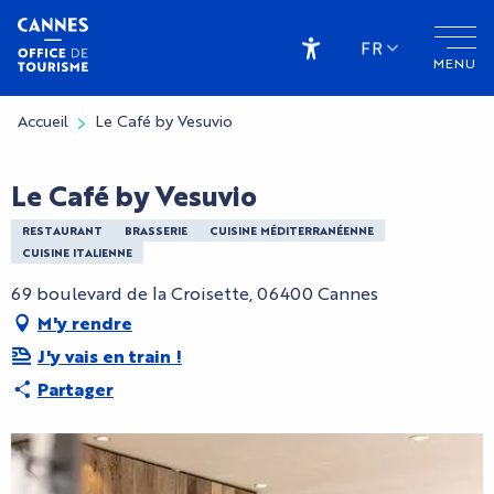
Aller
au
FR
MENU
contenu
Accessibilité
principal
Accueil
Le Café by Vesuvio
Le Café by Vesuvio
RESTAURANT
BRASSERIE
CUISINE MÉDITERRANÉENNE
CUISINE ITALIENNE
69 boulevard de la Croisette, 06400 Cannes
M'y rendre
J'y vais en train !
Partager