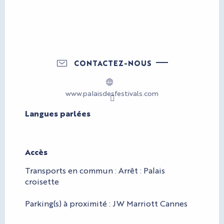
CONTACTEZ-NOUS
www.palaisdesfestivals.com
Langues parlées
Langues parlées
Accès
Accès
Transports en commun : Arrêt : Palais
croisette
Parking(s) à proximité : JW Marriott Cannes