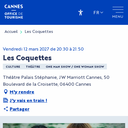
Aller
au
FR
MENU
contenu
Accessibilité
principal
Accueil
Les Coquettes
Vendredi 12 mars 2027 de 20:30 à 21:50
Les Coquettes
CULTURE
THÉÂTRE
ONE MAN SHOW / ONE WOMAN SHOW
Théâtre Palais Stéphanie, JW Marriott Cannes, 50
Boulevard de la Croisette, 06400 Cannes
M'y rendre
J'y vais en train !
Partager