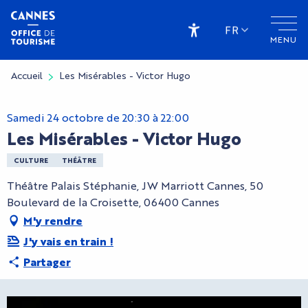
Aller
au
FR
MENU
contenu
Accessibilité
principal
Accueil
Les Misérables - Victor Hugo
Samedi 24 octobre de 20:30 à 22:00
Les Misérables - Victor Hugo
CULTURE
THÉÂTRE
Théâtre Palais Stéphanie, JW Marriott Cannes, 50
Boulevard de la Croisette, 06400 Cannes
M'y rendre
J'y vais en train !
Partager