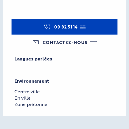
09 82 51 14
▒▒
CONTACTEZ-NOUS
Langues parlées
Langues parlées
Environnement
Environnement
Centre ville
En ville
Zone piétonne