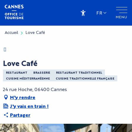
Aller
au
FR
MENU
contenu
Accessibilité
principal
Accueil
Love Café
Charte Bienvenue à Cannes
Love Café
RESTAURANT
BRASSERIE
RESTAURANT TRADITIONNEL
CUISINE MÉDITERRANÉENNE
CUISINE TRADITIONNELLE FRANÇAISE
24 rue Hoche, 06400 Cannes
M'y rendre
J'y vais en train !
Partager