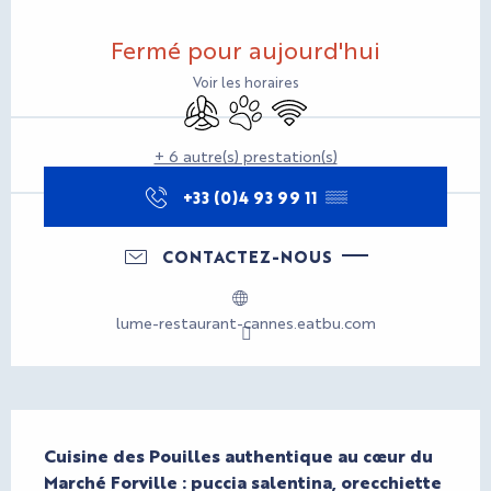
Ouverture et coordonnées
Fermé pour aujourd'hui
Voir les horaires
Air conditionné
Animaux acceptés
WiFi
+ 6 autre(s) prestation(s)
+33 (0)4 93 99 11
▒▒
CONTACTEZ-NOUS
lume-restaurant-cannes.eatbu.com
Description
Cuisine des Pouilles authentique au cœur du 
Marché Forville : puccia salentina, orecchiette 