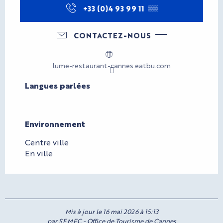
+33 (0)4 93 99 11
▒▒
CONTACTEZ-NOUS
lume-restaurant-cannes.eatbu.com
Langues parlées
Langues parlées
Environnement
Environnement
Centre ville
En ville
Mis à jour le 16 mai 2026 à 15:13
par SEMEC - Office de Tourisme de Cannes