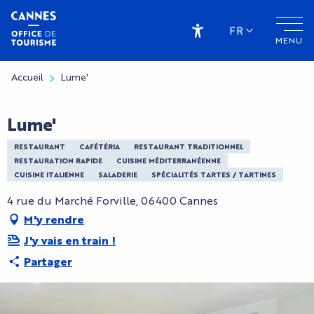
Aller
au
FR
MENU
contenu
Accessibilité
principal
Accueil
Lume'
Lume'
RESTAURANT
CAFÉTÉRIA
RESTAURANT TRADITIONNEL
RESTAURATION RAPIDE
CUISINE MÉDITERRANÉENNE
CUISINE ITALIENNE
SALADERIE
SPÉCIALITÉS TARTES / TARTINES
4 rue du Marché Forville, 06400 Cannes
M'y rendre
J'y vais en train !
Partager