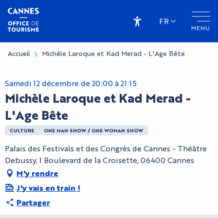
Aller
au
FR
MENU
contenu
Accessibilité
principal
Accueil
Michèle Laroque et Kad Merad - L'Age Bête
Samedi 12 décembre de 20:00 à 21:15
Michèle Laroque et Kad Merad -
L'Age Bête
CULTURE
ONE MAN SHOW / ONE WOMAN SHOW
Palais des Festivals et des Congrès de Cannes - Théâtre
Debussy, 1 Boulevard de la Croisette, 06400 Cannes
M'y rendre
J'y vais en train !
Partager