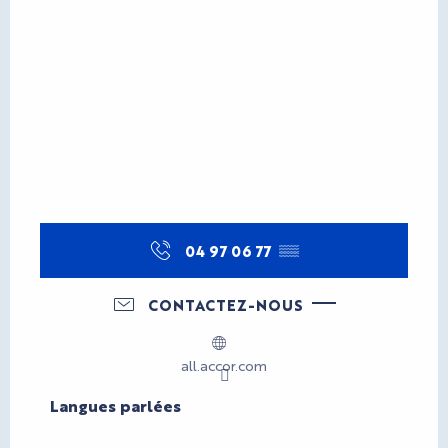
04 97 06 77
▒▒
CONTACTEZ-NOUS
all.accor.com
Langues parlées
Langues parlées