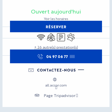
Ouverture et coordonnées
Ouvert aujourd'hui
Voir les horaires
RÉSERVER
WiFi
Air conditionné
Parking
Animaux acceptés
+ 26 autre(s) prestation(s)
04 97 06 77
▒▒
CONTACTEZ-NOUS
all.accor.com
Page Tripadvisor