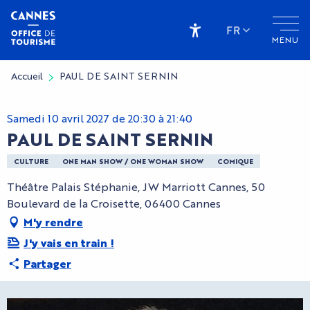
Aller
au
FR
MENU
contenu
Accessibilité
principal
Accueil
PAUL DE SAINT SERNIN
Samedi 10 avril 2027 de 20:30 à 21:40
PAUL DE SAINT SERNIN
CULTURE
ONE MAN SHOW / ONE WOMAN SHOW
COMIQUE
Théâtre Palais Stéphanie, JW Marriott Cannes, 50
Boulevard de la Croisette, 06400 Cannes
M'y rendre
J'y vais en train !
Partager