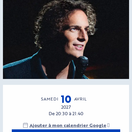
Ouverture et coordonnées
10
SAMEDI
AVRIL
2027
De 20:30 à 21:40
Ajouter à mon calendrier Google