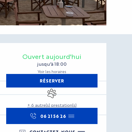
Ouverture et coord
Ouvert aujourd'hui
jusqu'à 18:00
Voir les horaires
RÉSERVER
Animaux acceptés
+ 6 autre(s) prestation(s)
06 21 56 26
▒▒
CONTACTEZ-NOUS