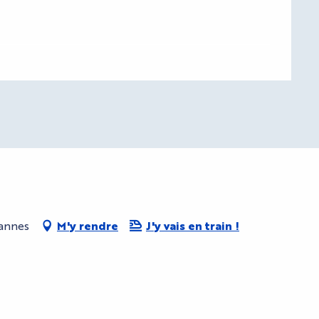
Cannes
M'y rendre
J'y vais en train !