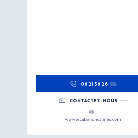
06 21 56 26
▒▒
CONTACTEZ-NOUS
www.lecabanoncannes.com