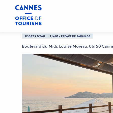
Aller
Accueil
Plage Le Cabanon
au
contenu
principal
Plage Le Cabanon
SPORTS D'EAU
PLAGE / ESPACE DE BAIGNADE
Boulevard du Midi, Louise Moreau, 06150 Cann