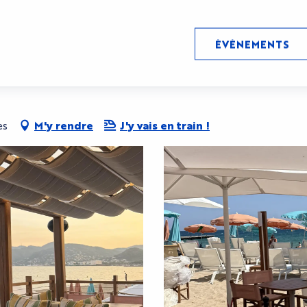
ÉVÉNEMENTS
es
M'y rendre
J'y vais en train !