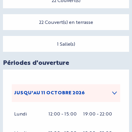
22 Couvert(s)
22 Couvert(s) en terrasse
1 Salle(s)
Périodes d'ouverture
JUSQU'AU
11 OCTOBRE 2026
DU
1 JANVIER 2026
AU
31 MAI 2026
Lundi
12:00 - 15:00
19:00 - 22:00