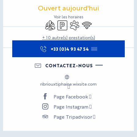
Ouverture et coordonnées
Ouvert aujourd'hui
Voir les horaires
Air conditionné
Parking
Animaux acceptés
WiFi
+ 10 autre(s) prestation(s)
+33 (0)4 93 47 54
▒▒
CONTACTEZ-NOUS
ribriouxtiphaine.wixsite.com
Page Facebook
Page Instagram
Page Tripadvisor