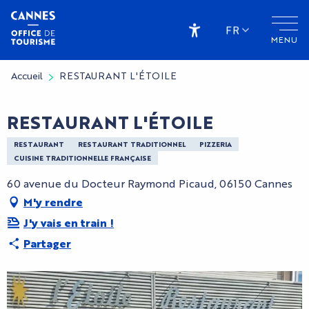
Aller
au
FR
MENU
contenu
Accessibilité
principal
Accueil
RESTAURANT L'ÉTOILE
RESTAURANT L'ÉTOILE
RESTAURANT
RESTAURANT TRADITIONNEL
PIZZERIA
CUISINE TRADITIONNELLE FRANÇAISE
60 avenue du Docteur Raymond Picaud, 06150 Cannes
M'y rendre
J'y vais en train !
Partager