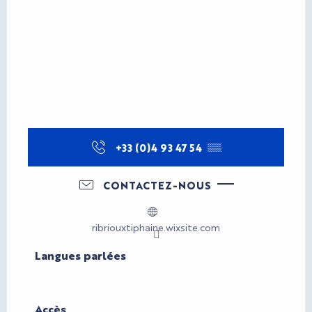
+33 (0)4 93 47 54
▒▒
CONTACTEZ-NOUS
ribriouxtiphaine.wixsite.com
Langues parlées
Langues parlées
Accès
Accès