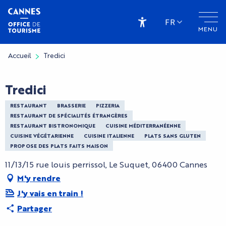
Aller
au
FR
MENU
contenu
Accessibilité
principal
Accueil
Tredici
Tredici
RESTAURANT
BRASSERIE
PIZZERIA
RESTAURANT DE SPÉCIALITÉS ÉTRANGÈRES
RESTAURANT BISTRONOMIQUE
CUISINE MÉDITERRANÉENNE
CUISINE VÉGÉTARIENNE
CUISINE ITALIENNE
PLATS SANS GLUTEN
PROPOSE DES PLATS FAITS MAISON
11/13/15 rue louis perrissol, Le Suquet, 06400 Cannes
M'y rendre
J'y vais en train !
Partager