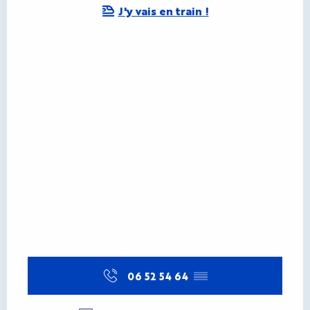
J'y vais en train !
06 52 54 64
▒▒