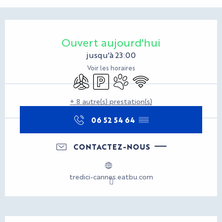
Ouverture et coordonnées
Ouvert aujourd'hui
jusqu'à 23:00
Voir les horaires
Air conditionné
Parking
Animaux acceptés
WiFi
+ 8 autre(s) prestation(s)
06 52 54 64
▒▒
CONTACTEZ-NOUS
tredici-cannes.eatbu.com