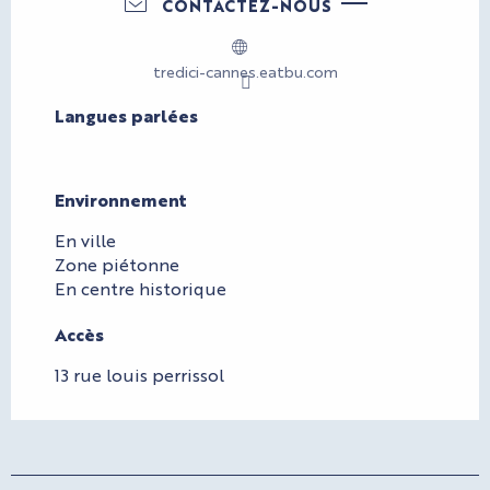
CONTACTEZ-NOUS
tredici-cannes.eatbu.com
Langues parlées
Langues parlées
Environnement
Environnement
En ville
Zone piétonne
En centre historique
Accès
Accès
13 rue louis perrissol