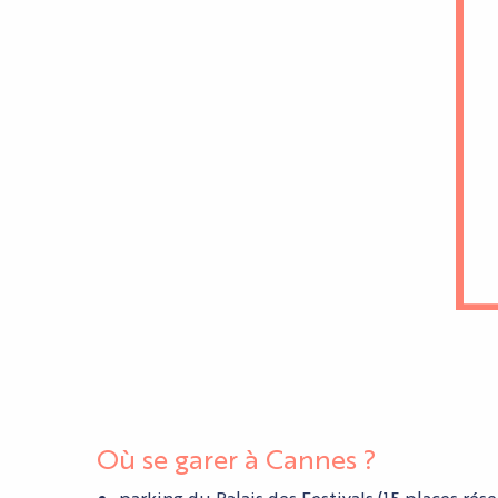
Où se garer à Cannes ?
parking du Palais des Festivals (15 places ré