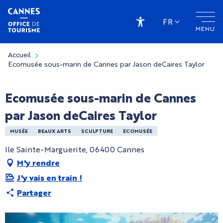
Aller
au
FR
MENU
contenu
Accessibilité
principal
Accueil
Ecomusée sous-marin de Cannes par Jason deCaires Taylor
Ecomusée sous-marin de Cannes
par Jason deCaires Taylor
MUSÉE
BEAUX ARTS
SCULPTURE
ECOMUSÉE
Ile Sainte-Marguerite, 06400 Cannes
M'y rendre
J'y vais en train !
Partager