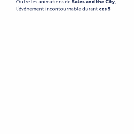
Outre les animations de
Sales and the City
,
l’événement incontournable durant
ces 5
jours de janvier
reste le shopping à prix
doux où les commerçants Cannois
proposent d’innombrables bonnes affaires
au cœur de leurs boutiques qui s’égrènent
dans le centre-ville mais aussi jusqu’à
Cannes la Bocca.
Pour mieux profiter de ce festival auréolé de
bons plans et de découverte, les parkings se
mettent au diapason des soldes d’hiver avec
un forfait journalier de 5, 50 € de 8h à 18h
durant toute la période de Sales and the
City.
Chaussez vos talons, vos baskets ou vos
bottines et déambulez à pied dans les rues
typiques de Cannes pour un shopping
d’hiver teinté d’effervescence et de prix