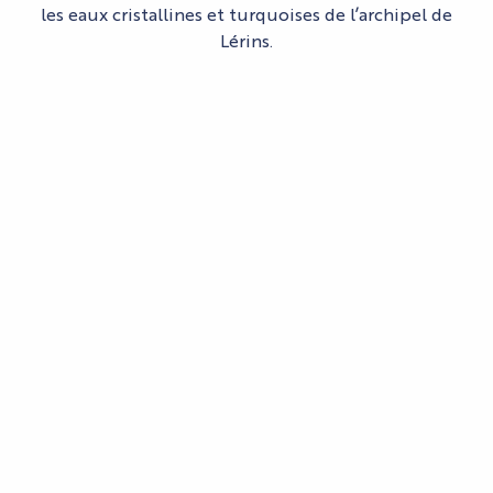
les eaux cristallines et turquoises de l’archipel de
Lérins.
LES ACTIVITÉS NAUTIQUES
Balade(s) au cœur de l’île Sainte-
Marguerite
Vous pouvez aussi troquer votre maillot de bain
contre vos baskets et partir en balade au cœur de
l’île Sainte-Marguerite. De l’étang du Batéguier, aux
plages secrètes en passant par les sentiers bordés
d’Eucalyptus, parcourez une nature sauvage et
totalement préservée !
BALADE SUR SAINTE-MARGUERITE